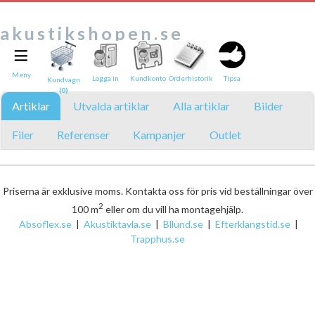
akustikshopen.se
≡
Tipsa en vän:
e-post*
Meny
Logga in
Kundkonto
Orderhistorik
Tipsa
Kundvagn
(0)
Ditt namn*
Artiklar
Utvalda artiklar
Alla artiklar
Bilder
Text
Filer
Referenser
Kampanjer
Outlet
Direktlänk till denna sida
Länken ovan kommer att bakas in i ditt tips!
Priserna är exklusive moms. Kontakta oss för pris vid beställningar över
2
100 m
eller om du vill ha montagehjälp.
Absoflex.se
|
Akustiktavla.se
|
Bllund.se
|
Efterklangstid.se
|
Trapphus.se