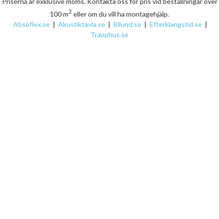
Priserna är exklusive moms. Kontakta oss för pris vid beställningar över
2
100 m
eller om du vill ha montagehjälp.
Absoflex.se
|
Akustiktavla.se
|
Bllund.se
|
Efterklangstid.se
|
Trapphus.se