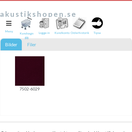
akustikshopen.se
≡
Tipsa en vän:
e-post*
Meny
Logga in
Kundkonto
Orderhistorik
Tipsa
Kundvagn
(0)
Ditt namn*
Bilder
Filer
Text
Direktlänk till denna sida
Länken ovan kommer att bakas in i ditt tips!
7502-6029