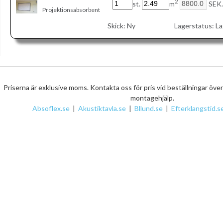
2
st.
m
SEK.
Projektionsabsorbent
Skick:
Ny
Lagerstatus:
La
Priserna är exklusive moms. Kontakta oss för pris vid beställningar öve
montagehjälp.
Absoflex.se
|
Akustiktavla.se
|
Bllund.se
|
Efterklangstid.s