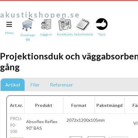
akustikshopen.se
≡
Tipsa en vän:
e-post*
Meny
Logga in
Kundkonto
Orderhistorik
Tipsa
Kundvagn
(0)
Ditt namn*
Projektionsduk och väggabsorbe
Text
gång
Direktlänk till denna sida
Länken ovan kommer att bakas in i ditt tips!
Artikel
Filer
Referenser
Art.nr.
Produkt
Format
Paketmängd
Fä
PROJ-
2072x1200x105mm
Absoflex
Reflex
Vi
90-
90" BAS
100