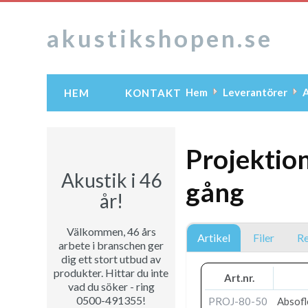
akustikshopen.se
Hem
Leverantörer
A
HEM
KONTAKT
Projektio
Akustik i 46
gång
år!
Välkommen, 46 års
Artikel
Filer
Re
arbete i branschen ger
dig ett stort utbud av
produkter. Hittar du inte
Art.nr.
vad du söker - ring
0500-491355!
PROJ-80-50
Absofl