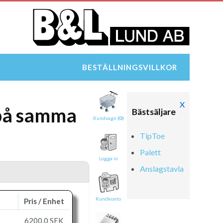
BESTÄLLNINGSVILLKOR
X
 på samma
Bästsäljare
Kundvagn
(0)
TipToe
Palett
Logga in
Anslagstavla
Kundkonto
g
Pris / Enhet
6200.0
SEK