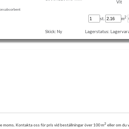
Vit
ionsabsorbent
2
st.
m
Skick:
Ny
Lagerstatus:
Lagervar
2
ve moms. Kontakta oss för pris vid beställningar över 100 m
eller om du v