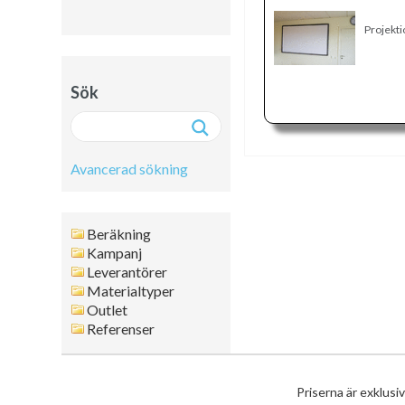
Projekt
Sök
Avancerad sökning
Avancerad sökning:
Beräkning
Fritext
Kampanj
Leverantörer
Artikelnr
Materialtyper
Namn
Outlet
Leverantör
Referenser
Färg
Format
Tjocklek
Priserna är exklusi
Artikelgrupp