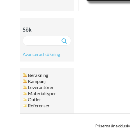
Sök
Avancerad sökning
Avancerad sökning:
Beräkning
Fritext
Kampanj
Leverantörer
Artikelnr
Materialtyper
Namn
Outlet
Leverantör
Referenser
Färg
Format
Tjocklek
Priserna är exklusi
Artikelgrupp