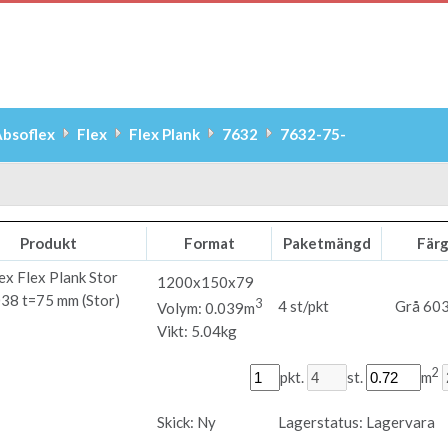
bsoflex
Flex
Flex Plank
7632
7632-75-
Produkt
Format
Paketmängd
Fär
ex
Flex Plank Stor
1200x150x79
38 t=75 mm (Stor)
3
4 st/pkt
Grå 60
Volym: 0.039m
Vikt: 5.04kg
2
pkt.
st.
m
Skick:
Ny
Lagerstatus:
Lagervara