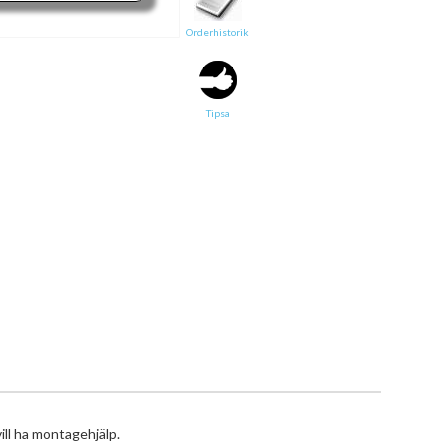
Orderhistorik
Text
Direktlänk till denna sida
Tipsa
Länken ovan kommer att bakas in i ditt tips!
ill ha montagehjälp.