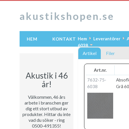
akustikshopen.se
Hem
Leverantörer
A
HEM
KONTAKT
6038
Artikel
Filer
Art.nr.
Akustik i 46
7632-75-
Absofl
år!
6038
Grå 60
Välkommen, 46 års
arbete i branschen ger
dig ett stort utbud av
produkter. Hittar du inte
vad du söker - ring
0500-491355!