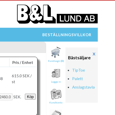
BESTÄLLNINGSVILLKOR
X
Bästsäljare
Kundvagn
(0)
g
Pris / Enhet
TipToe
615.0
SEK /
Palett
38
st
Logga in
Anslagstavla
Tipsa en vän:
SEK.
e-post*
Kundkonto
Ditt namn*