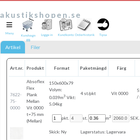
akustikshopen.se
≡
Tipsa en vän:
e-post*
Meny
Logga in
Kundkonto
Orderhistorik
Tipsa
Kundvagn
(0)
Ditt namn*
Artikel
Filer
Text
Art.nr.
Produkt
Format
Paketmängd
Färg
Direktlänk till denna sida
Länken ovan kommer att bakas in i ditt tips!
Absoflex
150x600x79
Flex
Volym:
5
4 st/pkt
Vit 0000
7622-
Plank
3
/
0.039m
Vikt:
75-
Mellan
5.04kg
0000
Vit 0000
t=75 mm
2
pkt.
st.
m
SEK.
(Mellan)
Skick:
Ny
Lagerstatus:
Lagervara