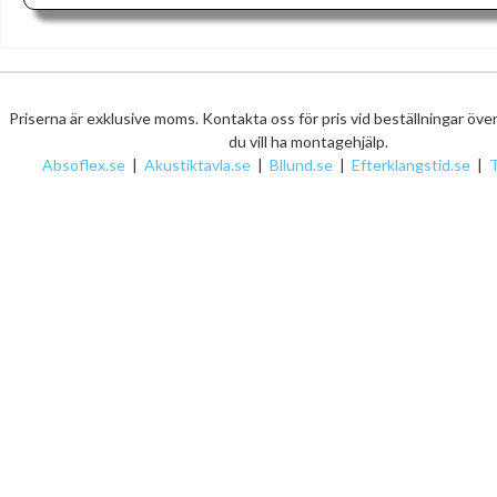
Priserna är exklusive moms. Kontakta oss för pris vid beställningar öve
du vill ha montagehjälp.
Absoflex.se
|
Akustiktavla.se
|
Bllund.se
|
Efterklangstid.se
|
T