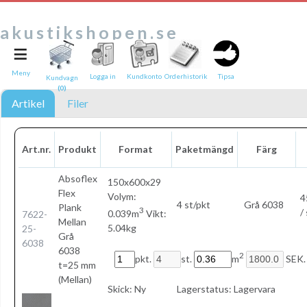
akustikshopen.se
≡
Tipsa en vän:
e-post*
Meny
Logga in
Kundkonto
Orderhistorik
Tipsa
Kundvagn
(0)
Ditt namn*
Artikel
Filer
Text
Art.nr.
Produkt
Format
Paketmängd
Färg
Direktlänk till denna sida
Länken ovan kommer att bakas in i ditt tips!
Absoflex
150x600x29
Flex
Volym:
4
4 st/pkt
Grå 6038
Plank
3
/
0.039m
Vikt:
7622-
Mellan
5.04kg
25-
Grå
6038
6038
2
pkt.
st.
m
SEK.
t=25 mm
(Mellan)
Skick:
Ny
Lagerstatus:
Lagervara