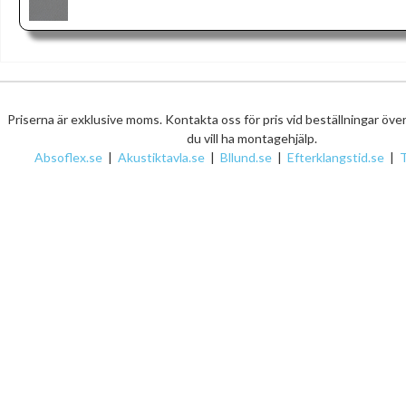
Priserna är exklusive moms. Kontakta oss för pris vid beställningar öve
du vill ha montagehjälp.
Absoflex.se
|
Akustiktavla.se
|
Bllund.se
|
Efterklangstid.se
|
T