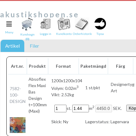
akustikshopen.se
≡
Tipsa en vän:
e-post*
Meny
Logga in
Kundkonto
Orderhistorik
Tipsa
Kundvagn
(0)
Ditt namn*
Artikel
Filer
Text
Art.nr.
Produkt
Format
Paketmängd
Färg
Direktlänk till denna sida
Länken ovan kommer att bakas in i ditt tips!
Absoflex
1200x1200x104
Designertyg
Flex Maxi
3
1 st/pkt
Volym: 0.02m
7582-
Art
Bas
Vikt: 2.52kg
100-
Design
DESIGN
t=100mm
2
st.
m
SEK.
(Maxi)
Skick:
Ny
Lagerstatus:
Lagervara