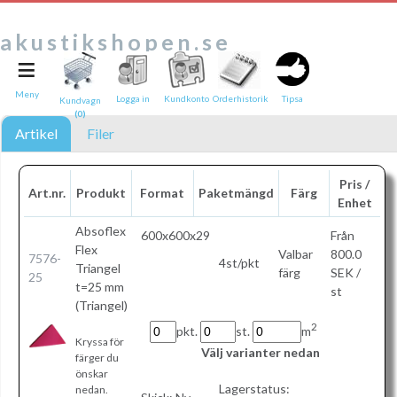
akustikshopen.se
≡
Tipsa en vän:
e-post*
Meny
Logga in
Kundkonto
Orderhistorik
Tipsa
Kundvagn
(0)
Ditt namn*
Artikel
Filer
Text
Pris /
Art.nr.
Produkt
Format
Paketmängd
Färg
Enhet
Direktlänk till denna sida
Länken ovan kommer att bakas in i ditt tips!
Absoflex
600x600x29
Från
Flex
Valbar
800.0
7576-
4st/pkt
Triangel
färg
SEK /
25
t=25 mm
st
(Triangel)
2
pkt.
st.
m
Kryssa för
Välj varianter nedan
färger du
önskar
Lagerstatus:
nedan.