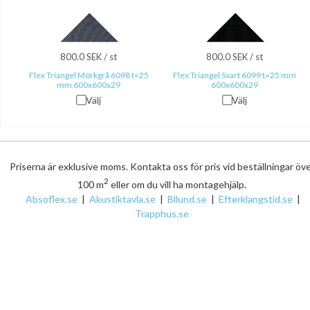
800.0 SEK / st
800.0 SEK / st
Flex Triangel Mörkgrå 6098 t=25
Flex Triangel Svart 6099 t=25 mm
mm 600x600x29
600x600x29
Välj
Välj
Priserna är exklusive moms. Kontakta oss för pris vid beställningar öv
2
100 m
eller om du vill ha montagehjälp.
Absoflex.se
|
Akustiktavla.se
|
Bllund.se
|
Efterklangstid.se
|
Trapphus.se