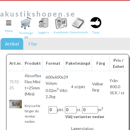
akustikshopen.se
≡
Tipsa en vän:
e-post*
Meny
Logga in
Kundkonto
Orderhistorik
Tipsa
Kundvagn
(0)
Ditt namn*
Artikel
Filer
Text
Pris /
Art.nr.
Produkt
Format
Paketmängd
Färg
Enhet
Direktlänk till denna sida
Länken ovan kommer att bakas in i ditt tips!
Absoflex
600x600x29
Från
7572-
Flex Mini
Volym:
Valbar
4 st/pkt
800.0
25
t=25mm
3
färg
0.02m
Vikt:
SEK / st
(Mini)
2.2kg
Kryssa för
2
pkt.
st.
m
färger du
Välj varianter nedan
önskar
nedan.
Lagerstatus: