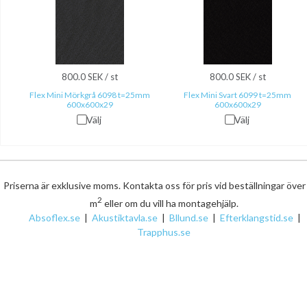
800.0 SEK / st
800.0 SEK / st
Flex Mini Mörkgrå 6098 t=25mm
Flex Mini Svart 6099 t=25mm
600x600x29
600x600x29
Välj
Välj
Priserna är exklusive moms. Kontakta oss för pris vid beställningar öve
2
m
eller om du vill ha montagehjälp.
Absoflex.se
|
Akustiktavla.se
|
Bllund.se
|
Efterklangstid.se
|
Trapphus.se