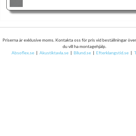
Priserna är exklusive moms. Kontakta oss för pris vid beställningar öve
du vill ha montagehjälp.
Absoflex.se
|
Akustiktavla.se
|
Bllund.se
|
Efterklangstid.se
|
T