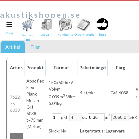
akustikshopen.se
≡
Tipsa en vän:
e-post*
Meny
Logga in
Kundkonto
Orderhistorik
Tipsa
Kundvagn
(0)
Ditt namn*
Artikel
Filer
Text
Art.nr.
Produkt
Format
Paketmängd
Färg
Direktlänk till denna sida
Länken ovan kommer att bakas in i ditt tips!
Absoflex
150x600x79
Flex
Volym:
5
4 st/pkt
Grå 6038
Plank
3
/
0.039m
Vikt:
7622-
Mellan
5.04kg
75-
Grå
6038
6038
2
pkt.
st.
m
SEK.
t=75 mm
(Mellan)
Skick:
Ny
Lagerstatus:
Lagervara