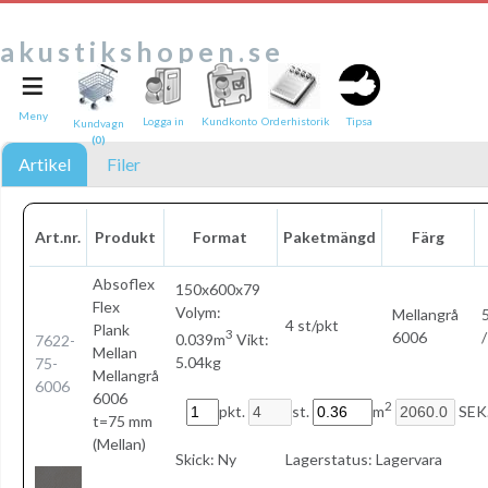
akustikshopen.se
≡
Tipsa en vän:
e-post*
Meny
Logga in
Kundkonto
Orderhistorik
Tipsa
Kundvagn
(0)
Ditt namn*
Artikel
Filer
Text
Art.nr.
Produkt
Format
Paketmängd
Färg
Direktlänk till denna sida
Länken ovan kommer att bakas in i ditt tips!
Absoflex
150x600x79
Flex
Volym:
Mellangrå
4 st/pkt
Plank
3
6006
/
0.039m
Vikt:
7622-
Mellan
5.04kg
75-
Mellangrå
6006
6006
2
pkt.
st.
m
SEK
t=75 mm
(Mellan)
Skick:
Ny
Lagerstatus:
Lagervara