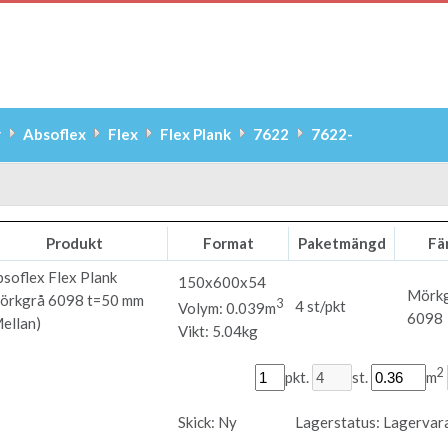
r
Absoflex
Flex
Flex Plank
7622
7622-
Produkt
Format
Paketmängd
Fä
bsoflex
Flex Plank
150x600x54
Mörk
örkgrå 6098 t=50 mm
3
4 st/pkt
Volym: 0.039m
6098
ellan)
Vikt: 5.04kg
2
pkt.
st.
m
Skick:
Ny
Lagerstatus:
Lagervar