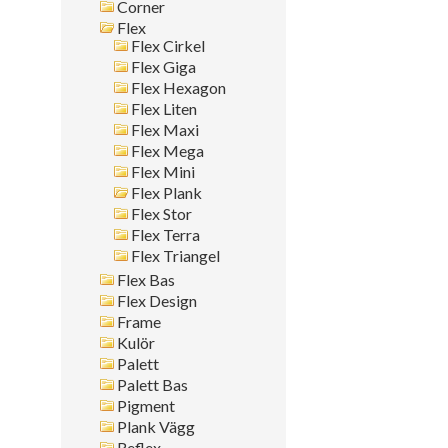
Corner
Montagesätt
Flex
Flex Cirkel
Sök i allt
Flex Giga
Flex Hexagon
Flex Liten
Flex Maxi
Flex Mega
Flex Mini
Flex Plank
Flex Stor
Flex Terra
Flex Triangel
Flex Bas
Flex Design
Frame
Kulör
Palett
Palett Bas
Pigment
Plank Vägg
Reflex