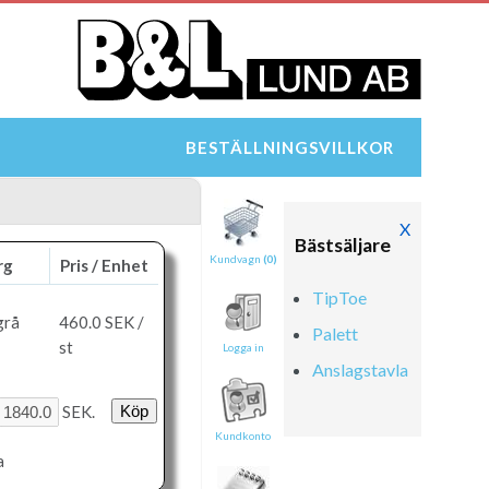
BESTÄLLNINGSVILLKOR
X
Bästsäljare
Kundvagn
(0)
rg
Pris / Enhet
TipToe
grå
460.0
SEK /
Palett
st
Logga in
Anslagstavla
SEK.
Kundkonto
a