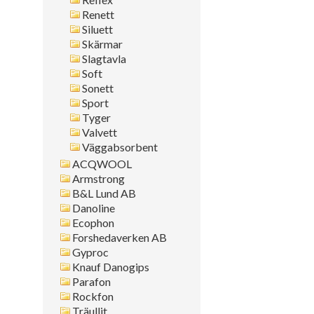
Renett
Siluett
Skärmar
Slagtavla
Soft
Sonett
Sport
Tyger
Valvett
Väggabsorbent
ACQWOOL
Armstrong
B&L Lund AB
Danoline
Ecophon
Forshedaverken AB
Gyproc
Knauf Danogips
Parafon
Rockfon
Träullit