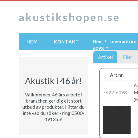
akustikshopen.se
Hem
Leverantöre
HEM
KONTAKT
6098
Artikel
Filer
Art.nr.
Akustik i 46 år!
A
7622-6098
M
Välkommen, 46 års arbete i
(M
branschen ger dig ett stort
utbud av produkter. Hittar du
inte vad du söker - ring 0500-
491355!