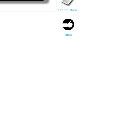
Orderhistorik
Tipsa en vän:
e-post*
Tipsa
Ditt namn*
Text
Direktlänk till denna sida
Länken ovan kommer att bakas in i ditt tips!