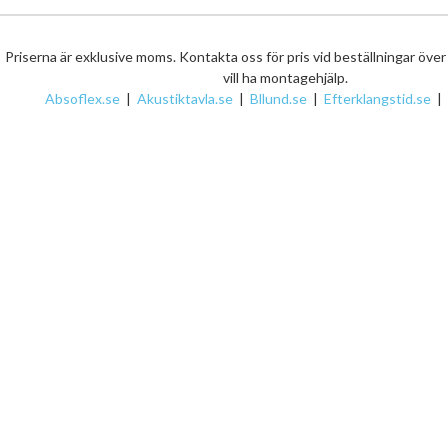
Priserna är exklusive moms. Kontakta oss för pris vid beställningar öve
vill ha montagehjälp.
Absoflex.se
|
Akustiktavla.se
|
Bllund.se
|
Efterklangstid.se
|