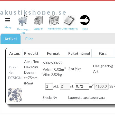
akustikshopen.se
≡
Tipsa en vän:
e-post*
Meny
Logga in
Kundkonto
Orderhistorik
Tipsa
Kundvagn
(0)
Ditt namn*
Artikel
Filer
Text
Art.nr.
Produkt
Format
Paketmängd
Färg
Direktlänk till denna sida
Absoflex
600x600x79
Länken ovan kommer att bakas in i ditt tips!
Designertyg
7572-
Flex Mini
3
2 st/pkt
Volym: 0.02m
Art
75-
Design
Vikt: 2.52kg
DESIGN
t=75mm
(Mini)
2
pkt.
st.
m
SEK
Skick:
Ny
Lagerstatus:
Lagervara