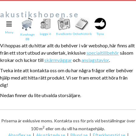
akustikshopen.se
≡
Tipsa en vän:
e-post*
Meny
Logga in
Kundkonto
Orderhistorik
Tipsa
Kundvagn
(0)
Ditt namn*
Vi hoppas att du hittar allt du behöver i vår webshop, här finns allt
från ett
stort utbud av undertak, inklusive
specialtillbehör
såsom
Text
krokar och luckor till
skärmväggar
och
anslagstavlor
.
Tveka inte att kontakta oss om du har några frågor eller behöver
Direktlänk till denna sida
hjälp med att hitta rätt produkt. Vi ser fram emot att höra från
Länken ovan kommer att bakas in i ditt tips!
dig!
Nedan finner du lite utvalda storsäljare.
Priserna är exklusive moms. Kontakta oss för pris vid beställningar över
2
100 m
eller om du vill ha montagehjälp.
Absoflex.se
|
Akustiktavla.se
|
Bllund.se
|
Efterklangstid.se
|