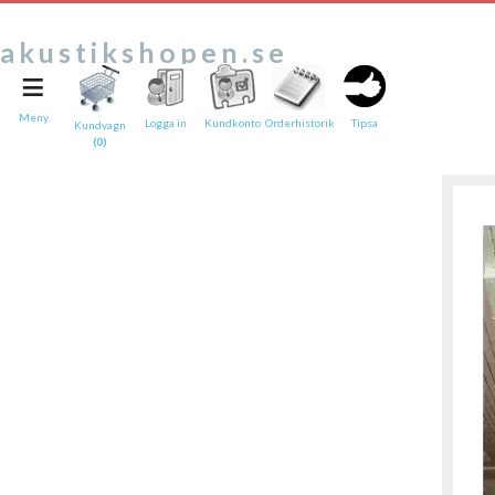
akustikshopen.se
≡
Tipsa en vän:
e-post*
Meny
Logga in
Kundkonto
Orderhistorik
Tipsa
Kundvagn
(0)
Ditt namn*
Text
Direktlänk till denna sida
Länken ovan kommer att bakas in i ditt tips!