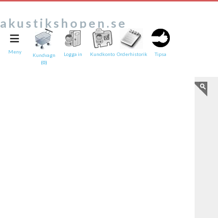
akustikshopen.se
≡
Tipsa en vän:
e-post*
Meny
Logga in
Kundkonto
Orderhistorik
Tipsa
Kundvagn
(0)
Ditt namn*
Text
Direktlänk till denna sida
Länken ovan kommer att bakas in i ditt tips!