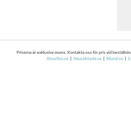
4
Priserna är exklusive moms. Kontakta oss för pris vid beställni
Absoflex.se
|
Akustiktavla.se
|
Bllund.se
|
E