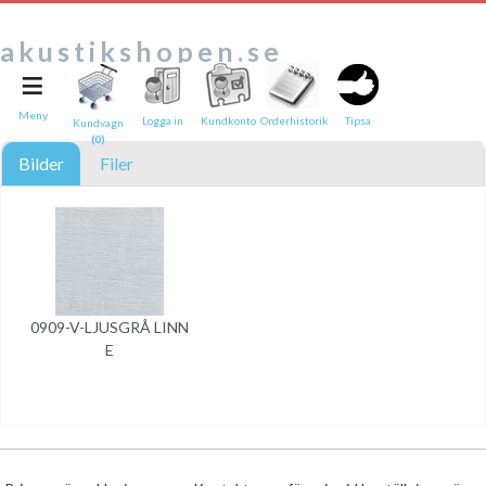
akustikshopen.se
≡
Tipsa en vän:
e-post*
Meny
Logga in
Kundkonto
Orderhistorik
Tipsa
Kundvagn
(0)
Ditt namn*
Bilder
Filer
Text
Direktlänk till denna sida
Länken ovan kommer att bakas in i ditt tips!
0909-V-LJUSGRÅ LINN
E