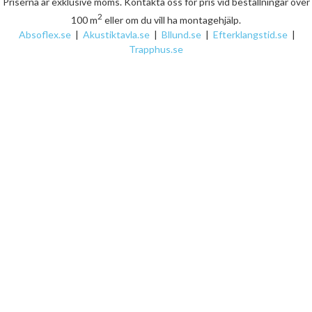
Priserna är exklusive moms. Kontakta oss för pris vid beställningar över
2
100 m
eller om du vill ha montagehjälp.
Absoflex.se
|
Akustiktavla.se
|
Bllund.se
|
Efterklangstid.se
|
Trapphus.se